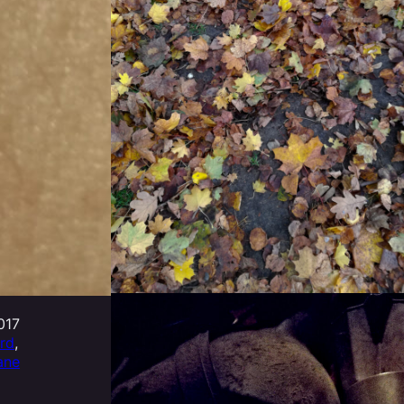
017
rd
, 
lane