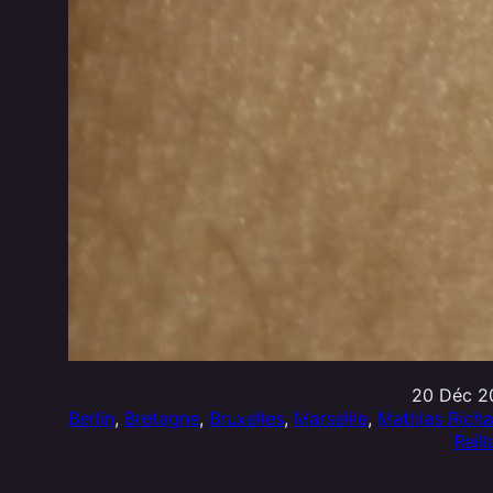
20 Déc 2
Berlin
, 
Bretagne
, 
Bruxelles
, 
Marseille
, 
Mathias Richa
Reil