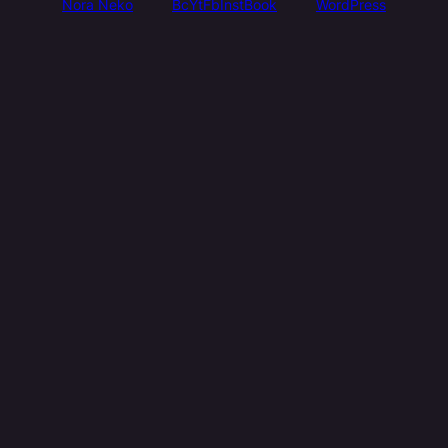
Nora Neko
Bc
Yt
Fb
Inst
Book
WordPress