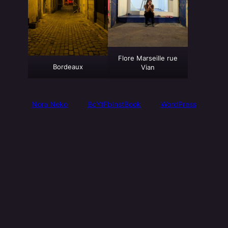
Flore Marseille rue
Bordeaux
Vian
Nora Neko
Bc
Yt
Fb
Inst
Book
WordPress