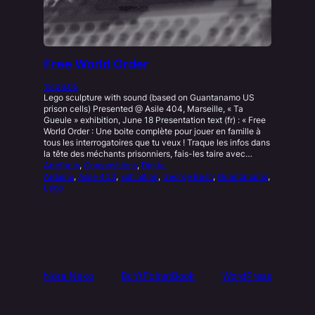
Free World Order
18.06.05
Lego sculpture with sound (based on Guantanamo US
prison cells) Presented @ Asile 404, Marseille, « Ta
Gueule » exhibition, June 18 Presentation text (fr) : « Free
World Order : Une boite complète pour jouer en famille à
tous les interrogatoires que tu veux ! Traque les infos dans
la tête des méchants prisonniers, fais-les taire avec…
Artefacts
, 
Compositions
, 
Digital
Arduino
, 
Asile 404
, 
Exhibition
, 
George Bush
, 
Guantanamo
, 
Lego
Nora Neko
Bc
Yt
Fb
Inst
Book
WordPress